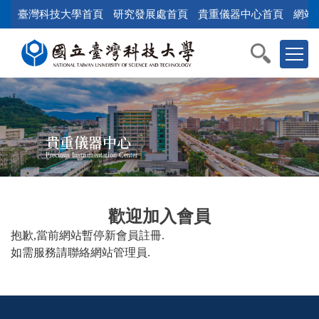
跳
臺灣科技大學首頁
研究發展處首頁
貴重儀器中心首頁
網站
到
主
要
內
容
區
塊
貴重儀器中心
Precious Instrumentation Center
歡迎加入會員
抱歉,當前網站暫停新會員註冊.
如需服務請聯絡網站管理員.